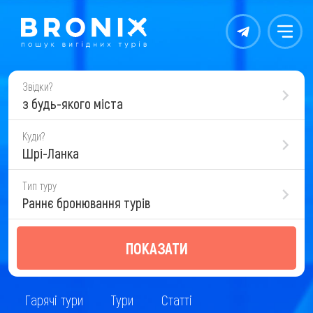
Контакты
Меню
Звідки?
з будь-якого міста
Куди?
Шрі-Ланка
Тип туру
Раннє бронювання турів
ПОКАЗАТИ
Гарячі тури
Тури
Статті