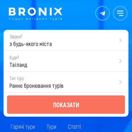
Контакты
Меню
Звідки?
з будь-якого міста
Куди?
Таїланд
Тип туру
Раннє бронювання турів
ПОКАЗАТИ
Гарячі тури
Тури
Статті