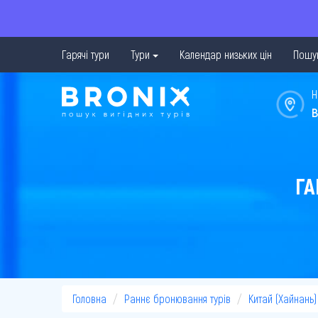
Гарячі тури
Тури
Календар низьких цін
Пошук
Н
в
ГА
Головна
Раннє бронювання турів
Китай (Хайнань)