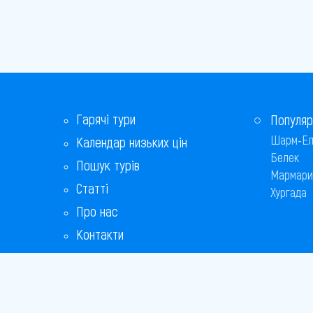
Гарячі тури
Популяр
Шарм-Ел
Календар низьких цін
Белек
Пошук турів
Мармари
Статті
Хургада
Про нас
Контакти
Бонусна програма
Відповіді на популярні питання