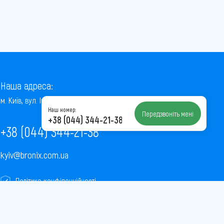
Наша адреса:
м. Київ, вул. Інститутська, 22/7, оф. 41
Наш номер:
Передзвоніть мені
+38 (044) 344-21-38
+38 (044) 344-21-38
kyiv@bronix.com.ua
Політика конфіденційності
Пользовательское соглашение
Публічна оферта
Карта сайту