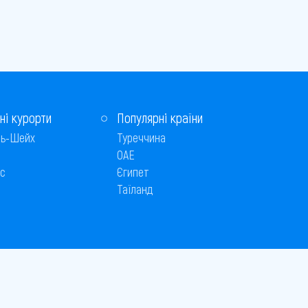
ні курорти
Популярні країни
ь-Шейх
Туреччина
ОАЕ
с
Єгипет
Таїланд