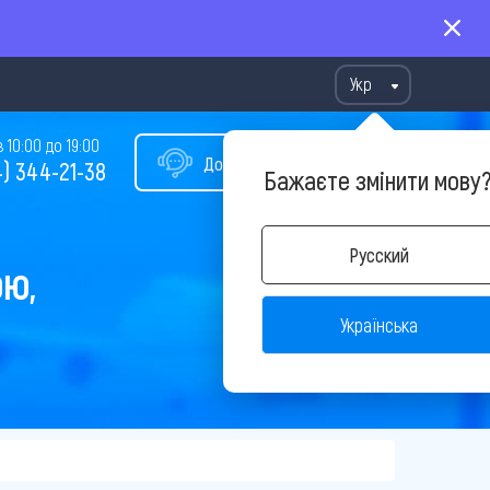
Укр
10:00 до 19:00
Допомога у виборі туру
) 344-21-38
Бажаєте змінити мову
Русский
ОЮ,
Українська