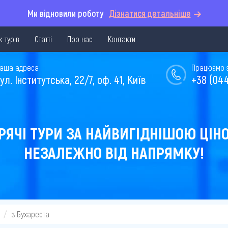
Ми відновили роботу
Дізнатися детальніше
 турів
Статті
Про нас
Контакти
аша адреса
Працюємо з 
ул. Інститутська, 22/7, оф. 41, Київ
+38 (044
РЯЧІ ТУРИ ЗА НАЙВИГІДНІШОЮ ЦІН
НЕЗАЛЕЖНО ВІД НАПРЯМКУ!
з Бухареста