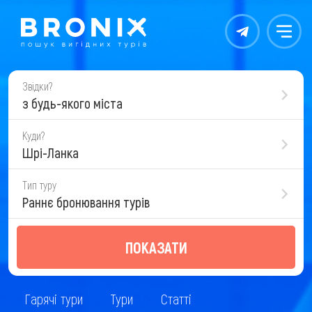
Контакты
Меню
Звідки?
з будь-якого міста
Куди?
Шрі-Ланка
Тип туру
Раннє бронювання турів
ПОКАЗАТИ
Гарячі тури
Тури
Статті