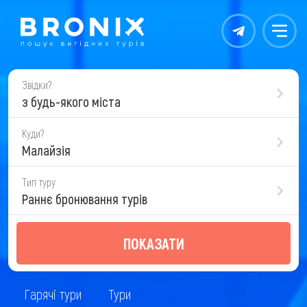
Контакты
Меню
Звідки?
з будь-якого міста
Куди?
Малайзія
Тип туру
Раннє бронювання турів
ПОКАЗАТИ
Гарячі тури
Тури