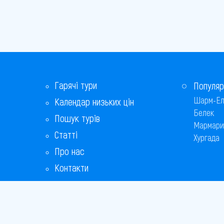
Гарячі тури
Популяр
Шарм-Ел
Календар низьких цін
Белек
Пошук турів
Мармари
Статті
Хургада
Про нас
Контакти
Бонусна програма
Відповіді на популярні питання