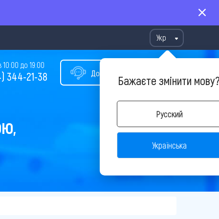
Укр
10:00 до 19:00
Допомога у виборі туру
) 344-21-38
Бажаєте змінити мову
Русский
ОЮ,
Українська