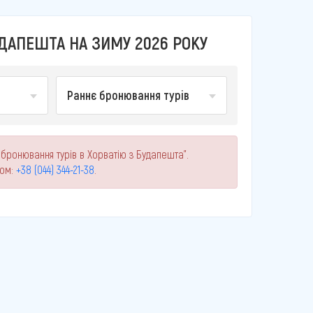
УДАПЕШТА НА ЗИМУ 2026 РОКУ
Раннє бронювання турів
 бронювання турів в Хорватію з Будапешта".
ном:
+38 (044) 344-21-38
.