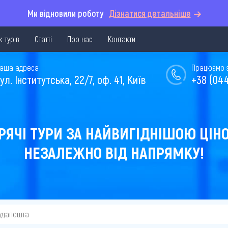
Ми відновили роботу
Дізнатися детальніше
 турів
Статті
Про нас
Контакти
аша адреса
Працюємо з 
ул. Інститутська, 22/7, оф. 41, Київ
+38 (044
РЯЧІ ТУРИ ЗА НАЙВИГІДНІШОЮ ЦІН
НЕЗАЛЕЖНО ВІД НАПРЯМКУ!
Будапешта