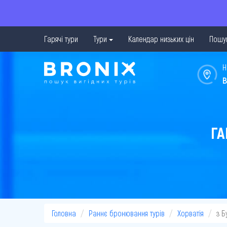
Гарячі тури
Тури
Календар низьких цін
Пошук
Н
в
ГА
Головна
Раннє бронювання турів
Хорватія
з 