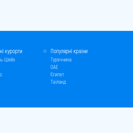
ні курорти
Популярні країни
ь-Шейх
Туреччина
ОАЕ
с
Єгипет
Таїланд