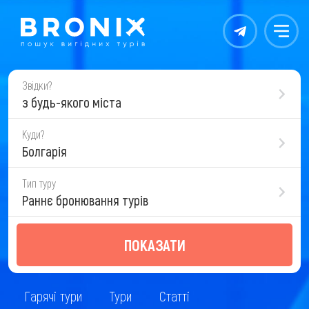
Контакты
Меню
Звідки?
з будь-якого міста
Куди?
Болгарія
Тип туру
Раннє бронювання турів
ПОКАЗАТИ
Гарячі тури
Тури
Статті