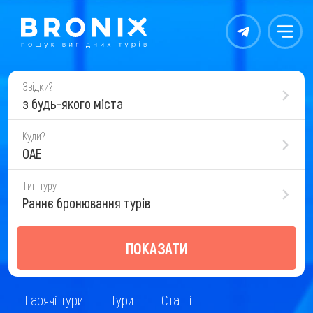
Контакты
Меню
Звідки?
з будь-якого міста
Куди?
ОАЕ
Тип туру
Раннє бронювання турів
ПОКАЗАТИ
Гарячі тури
Тури
Статті