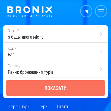
Контакты
Меню
Звідки?
з будь-якого міста
Куди?
Балі
Тип туру
Раннє бронювання турів
ПОКАЗАТИ
Гарячі тури
Тури
Статті