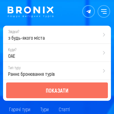
Контакты
Меню
Звідки?
з будь-якого міста
Куди?
ОАЕ
Тип туру
Раннє бронювання турів
ПОКАЗАТИ
Гарячі тури
Тури
Статті