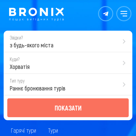
Контакты
Меню
Звідки?
з будь-якого міста
Куди?
Хорватія
Тип туру
Раннє бронювання турів
ПОКАЗАТИ
Гарячі тури
Тури