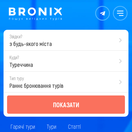
Контакты
Меню
Звідки?
з будь-якого міста
Куди?
Туреччина
Тип туру
Раннє бронювання турів
ПОКАЗАТИ
Гарячі тури
Тури
Статті