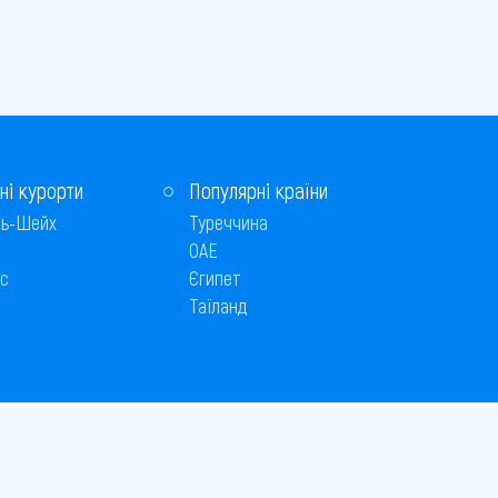
ні курорти
Популярні країни
ь-Шейх
Туреччина
ОАЕ
с
Єгипет
Таїланд