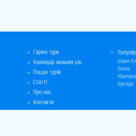
Гарячі тури
Популяр
Шарм-Ел
Календар низьких цін
Белек
Пошук турів
Мармари
Статті
Хургада
Про нас
Контакти
Бонусна програма
Відповіді на популярні питання