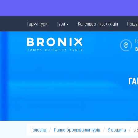
Гарячі тури
Тури
Календар низьких цін
Пошук
Н
в
ГА
Головна
Раннє бронювання турів
Угорщина
з