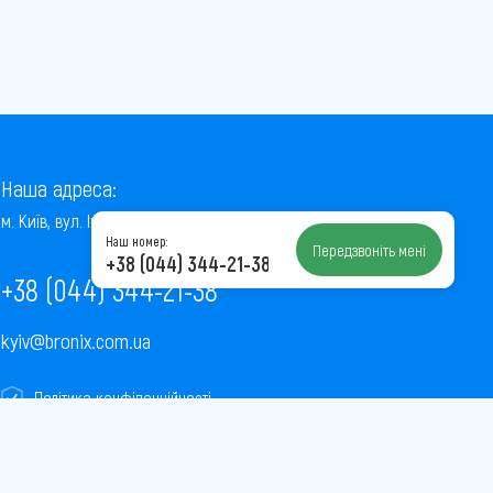
Наша адреса:
м. Київ, вул. Інститутська, 22/7, оф. 41
Наш номер:
Передзвоніть мені
+38 (044) 344-21-38
+38 (044) 344-21-38
kyiv@bronix.com.ua
Політика конфіденційності
Пользовательское соглашение
Публічна оферта
Карта сайту