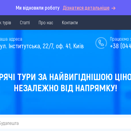
Ми відновили роботу
Дізнатися детальніше
 турів
Статті
Про нас
Контакти
аша адреса
Працюємо з 
ул. Інститутська, 22/7, оф. 41, Київ
+38 (044
РЯЧІ ТУРИ ЗА НАЙВИГІДНІШОЮ ЦІН
НЕЗАЛЕЖНО ВІД НАПРЯМКУ!
 Будапешта