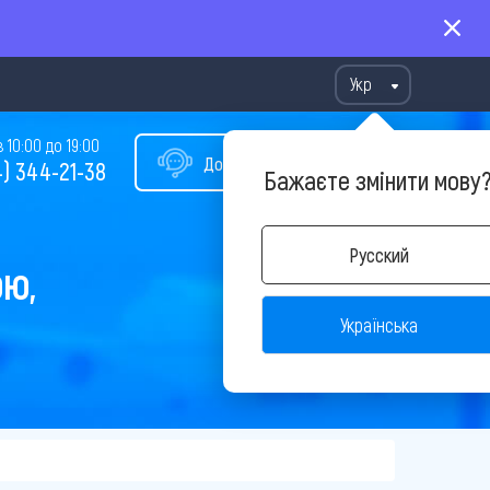
Укр
10:00 до 19:00
Допомога у виборі туру
) 344-21-38
Бажаєте змінити мову
Русский
ОЮ,
Українська