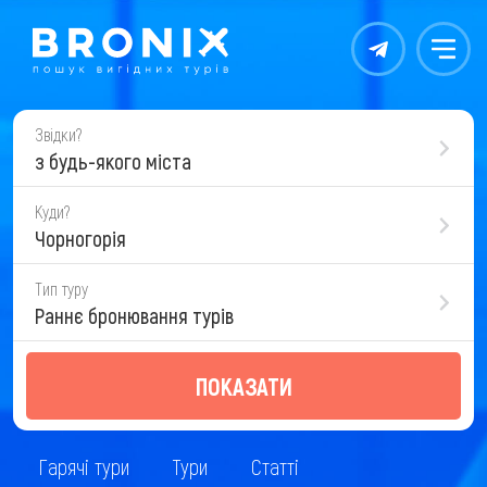
Контакты
Меню
Звідки?
з будь-якого міста
Куди?
Чорногорія
Тип туру
Раннє бронювання турів
ПОКАЗАТИ
Гарячі тури
Тури
Статті