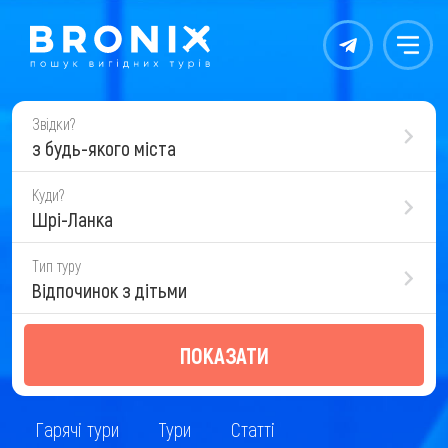
Контакты
Меню
Звідки?
з будь-якого міста
Куди?
Шрі-Ланка
Тип туру
Відпочинок з дітьми
ПОКАЗАТИ
Гарячі тури
Тури
Статті