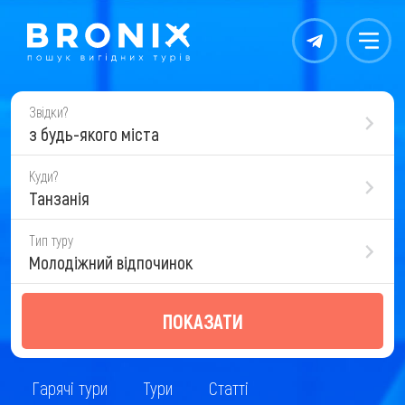
Контакты
Меню
Звідки?
з будь-якого міста
Куди?
Танзанія
Тип туру
Молодіжний відпочинок
ПОКАЗАТИ
Гарячі тури
Тури
Статті