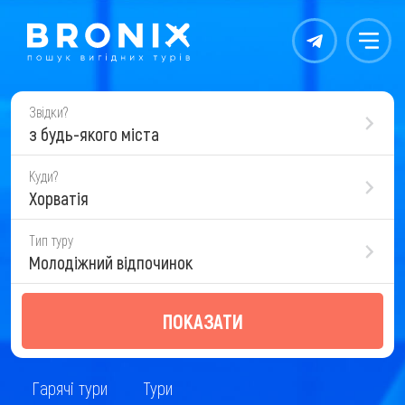
Контакты
Меню
Звідки?
з будь-якого міста
Куди?
Хорватія
Тип туру
Молодіжний відпочинок
ПОКАЗАТИ
Гарячі тури
Тури