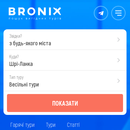
Контакты
Меню
Звідки?
з будь-якого міста
Куди?
Шрі-Ланка
Тип туру
Весільні тури
ПОКАЗАТИ
Гарячі тури
Тури
Статті