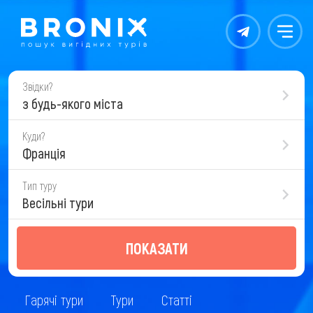
Контакты
Меню
Звідки?
з будь-якого міста
Куди?
Франція
Тип туру
Весільні тури
ПОКАЗАТИ
Гарячі тури
Тури
Статті