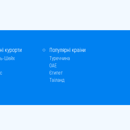
ні курорти
Популярні країни
ь-Шейх
Туреччина
ОАЕ
с
Єгипет
Таїланд