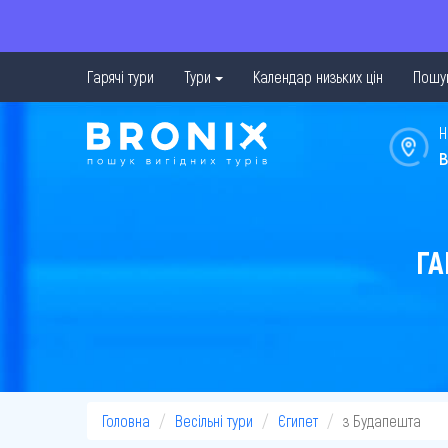
Гарячі тури
Тури
Календар низьких цін
Пошук
Н
в
ГА
Головна
Весільні тури
Єгипет
з Будапешта