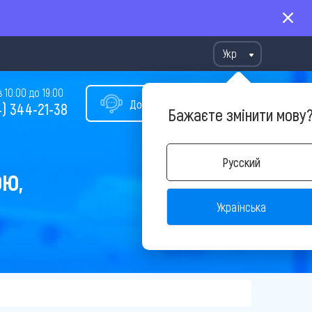
Укр
10:00 до 19:00
Допомога у виборі туру
) 344-21-38
Бажаєте змінити мову
Русский
ОЮ,
Українська