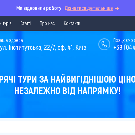
Ми відновили роботу
Дізнатися детальніше
 турів
Статті
Про нас
Контакти
аша адреса
Працюємо з 
ул. Інститутська, 22/7, оф. 41, Київ
+38 (044
РЯЧІ ТУРИ ЗА НАЙВИГІДНІШОЮ ЦІН
НЕЗАЛЕЖНО ВІД НАПРЯМКУ!