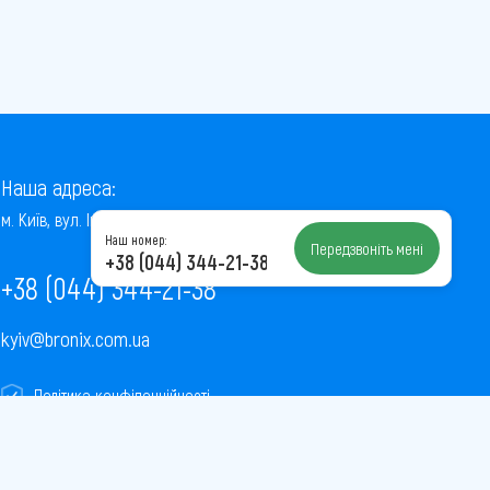
Наша адреса:
м. Київ, вул. Інститутська, 22/7, оф. 41
Наш номер:
Передзвоніть мені
+38 (044) 344-21-38
+38 (044) 344-21-38
kyiv@bronix.com.ua
Політика конфіденційності
Пользовательское соглашение
Публічна оферта
Карта сайту