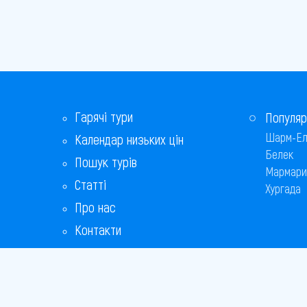
Гарячі тури
Популяр
Шарм-Ел
Календар низьких цін
Белек
Пошук турів
Мармари
Статті
Хургада
Про нас
Контакти
Бонусна програма
Відповіді на популярні питання