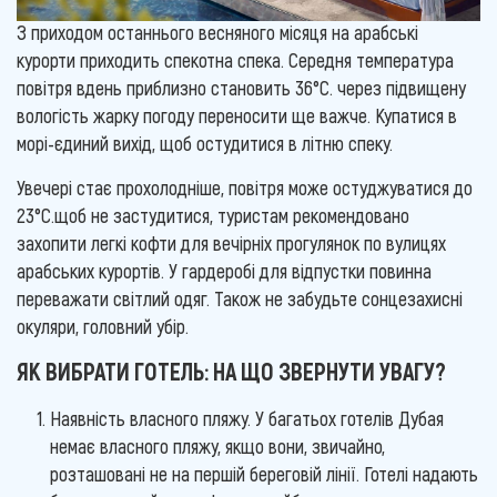
З приходом останнього весняного місяця на арабські
курорти приходить спекотна спека. Середня температура
повітря вдень приблизно становить 36°С. через підвищену
вологість жарку погоду переносити ще важче. Купатися в
морі-єдиний вихід, щоб остудитися в літню спеку.
Увечері стає прохолодніше, повітря може остуджуватися до
23°С.щоб не застудитися, туристам рекомендовано
захопити легкі кофти для вечірніх прогулянок по вулицях
арабських курортів. У гардеробі для відпустки повинна
переважати світлий одяг. Також не забудьте сонцезахисні
окуляри, головний убір.
ЯК ВИБРАТИ ГОТЕЛЬ: НА ЩО ЗВЕРНУТИ УВАГУ?
Наявність власного пляжу. У багатьох готелів Дубая
немає власного пляжу, якщо вони, звичайно,
розташовані не на першій береговій лінії. Готелі надають