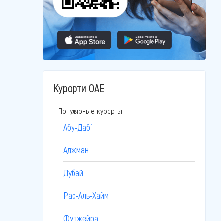
Курорти ОАЕ
Популярные курорты
Абу-Дабі
Аджман
Дубай
Рас-Аль-Хайм
Фуджейра