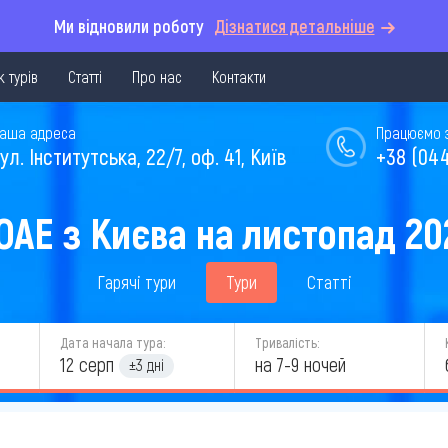
Ми відновили роботу
Дізнатися детальніше
 турів
Статті
Про нас
Контакти
аша адреса
Працюємо з 
ул. Інститутська, 22/7, оф. 41, Київ
+38 (044
 ОАЕ з Києва на листопад 20
Гарячі тури
Тури
Статті
Дата начала тура:
Тривалість:
12 серп
на 7-9 ночей
±3 дні