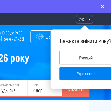
Укр
10:00 до 19:00
Допомога у виборі туру
) 344-21-38
Бажаєте змінити мову
26 року
Русский
Українська
Кількість зірок:
Осіб:
ЗНАЙТИ
будь-яка
2 дор