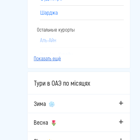
Шарджа
Остальные курорты
Аль-Айн
Умм-Аль-Кувейн
Показать ещё
Тури в ОАЭ по місяцях
Зима
Весна