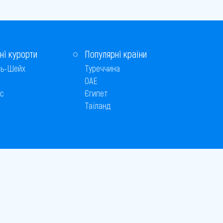
ні курорти
Популярні країни
ь-Шейх
Туреччина
ОАЕ
с
Єгипет
Таїланд