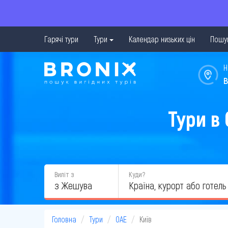
Гарячі тури
Тури
Календар низьких цін
Пошук
Н
в
Тури в
Виліт з
Куди?
з Жешува
Головна
Тури
ОАЕ
Київ