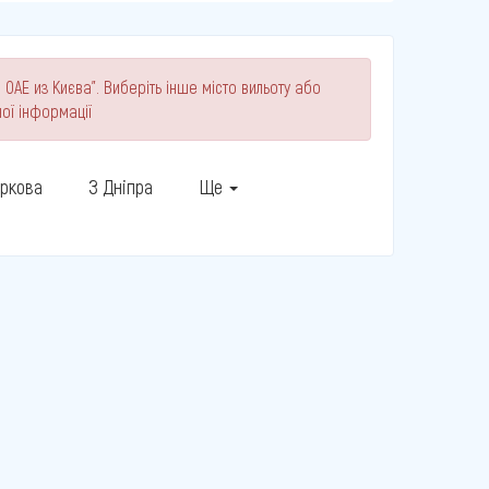
 ОАЕ из Києва". Виберіть інше місто вильоту або
ої інформації
аркова
З Дніпра
Ще