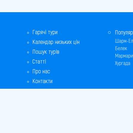
Гарячі тури
Популяр
Шарм-Ел
Календар низьких цін
Белек
Пошук турів
Мармари
Статті
Хургада
Про нас
Контакти
Бонусна програма
Відповіді на популярні питання