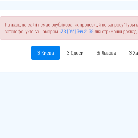
На жаль, на сайті немає опублікованих пропозицій по запросу "Туры в
зателефонуйте за номером
+38 (044) 344-21-38
для отримання докладн
З Києва
З Одеси
Зі Львова
З Х