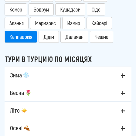
Кемер
Бодрум
Кушадаси
Сіде
Аланья
Мармарис
Измир
Кайсері
Каппадокія
Дідім
Даламан
Чешме
ТУРИ В ТУРЦИЮ ПО МІСЯЦЯХ
Зима
Весна
Літо
Осені