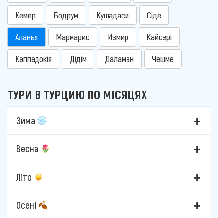
Кемер
Бодрум
Кушадаси
Сіде
Аланья
Мармарис
Измир
Кайсері
Каппадокія
Дідім
Даламан
Чешме
ТУРИ В ТУРЦИЮ ПО МІСЯЦЯХ
Зима
Весна
Літо
Осені