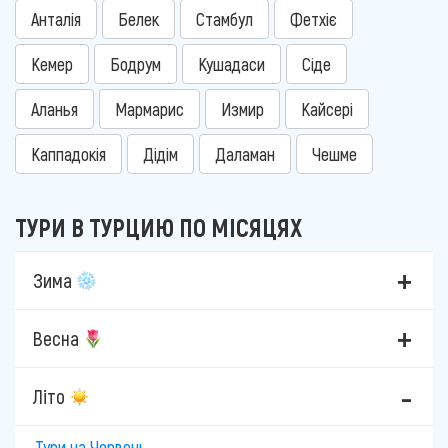
Анталія
Белек
Стамбул
Фетхіє
Кемер
Бодрум
Кушадаси
Сіде
Аланья
Мармарис
Измир
Кайсері
Каппадокія
Дідім
Даламан
Чешме
ТУРИ В ТУРЦИЮ ПО МІСЯЦЯХ
Зима
Весна
Літо
Тури на Червень