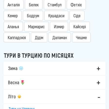
Анталія
Белек
Стамбул
Фетхіє
Кемер
Бодрум
Кушадаси
Сіде
Аланья
Мармарис
Измир
Кайсері
Каппадокія
Дідім
Даламан
Чешме
ТУРИ В ТУРЦИЮ ПО МІСЯЦЯХ
Зима
Весна
Літо
Тури на Червень