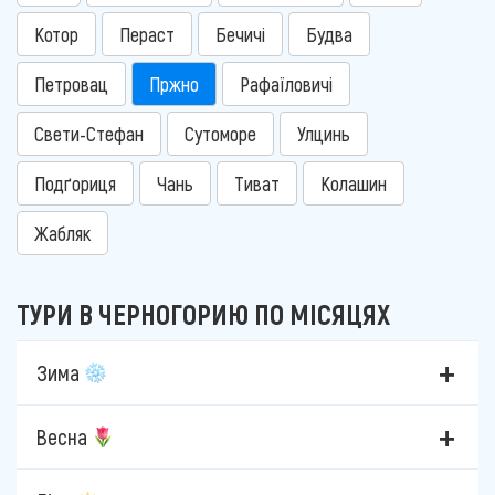
Котор
Пераст
Бечичі
Будва
Петровац
Пржно
Рафаїловичі
Свети-Стефан
Сутоморе
Улцинь
Подґориця
Чань
Тиват
Колашин
Жабляк
ТУРИ В ЧЕРНОГОРИЮ ПО МІСЯЦЯХ
Зима
Весна