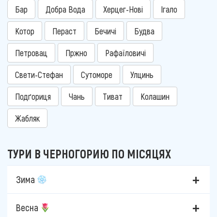
Бар
Добра Вода
Херцег-Нові
Ігало
Котор
Пераст
Бечичі
Будва
Петровац
Пржно
Рафаїловичі
Свети-Стефан
Сутоморе
Улцинь
Подґориця
Чань
Тиват
Колашин
Жабляк
ТУРИ В ЧЕРНОГОРИЮ ПО МІСЯЦЯХ
Зима
Весна