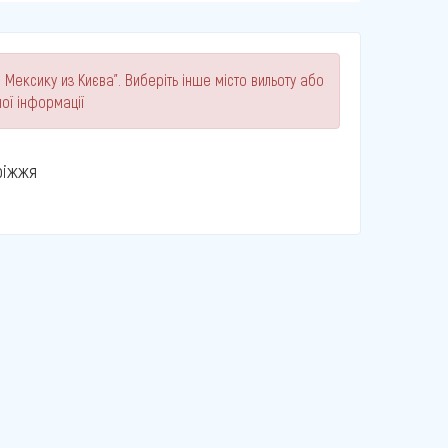
 Мексику из Києва". Виберіть інше місто вильоту або
ої інформації
ріжжя