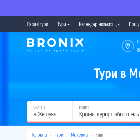
Гарячі тури
Тури
Календар низьких цін
Пошук
Н
в
Тури в М
Виліт з
Куди?
з Жешува
Головна
Тури
Мексика
Київ