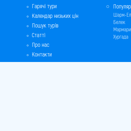
Гарячі тури
Популяр
Шарм-Ел
Календар низьких цін
Белек
Пошук турів
Мармари
Статті
Хургада
Про нас
Контакти
Бонусна програма
Відповіді на популярні питання
Copyright
Bronix 20
Сайт не 