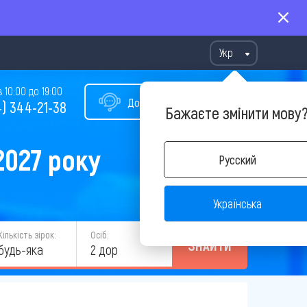
Укр
10:00 до 19:00
Допомога у виборі туру
) 344-21-38
Бажаєте змінити мову
2027 року
Русский
Українська
Кількість зірок:
Осіб:
ЗНАЙТИ
будь-яка
2 дор