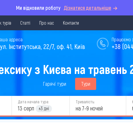
Ми відновили роботу
Дізнатися детальніше
 турів
Статті
Про нас
Контакти
аша адреса
Працюємо з 
ул. Інститутська, 22/7, оф. 41, Київ
+38 (044
ексику з Києва на травень 
Гарячі тури
Тури
Дата начала тура:
Тривалість:
13 серп
на 7-9 ночей
±3 дні