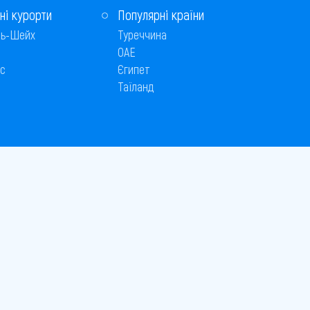
ні курорти
Популярні країни
ь-Шейх
Туреччина
ОАЕ
с
Єгипет
Таїланд
Способи оплати
 © 2005–2026
26
є публічною офертою