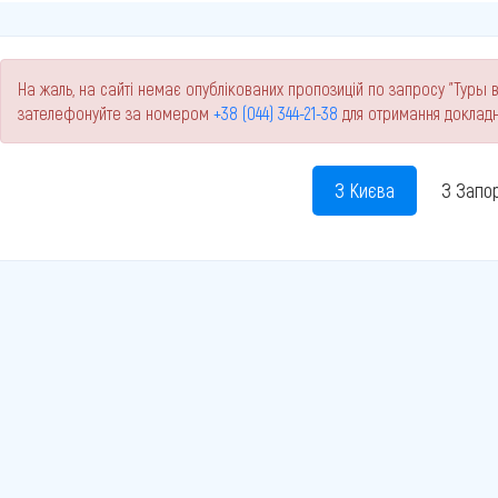
На жаль, на сайті немає опублікованих пропозицій по запросу "Туры в
зателефонуйте за номером
+38 (044) 344-21-38
для отримання докладн
З Києва
З Запо