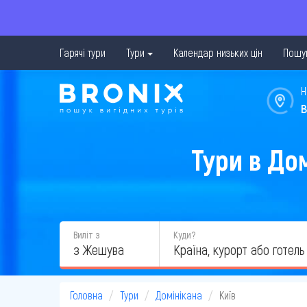
Гарячі тури
Тури
Календар низьких цін
Пошук
Н
в
Тури в До
Виліт з
Куди?
з Жешува
Головна
Тури
Домінікана
Київ