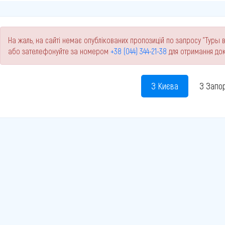
На жаль, на сайті немає опублікованих пропозицій по запросу "Туры в 
або зателефонуйте за номером
+38 (044) 344-21-38
для отримання док
З Києва
З Запо