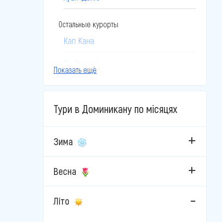
Остальные курорты
Кап Кана
Ла-Романа
Показать ещё
Самана
Тури в Доминикану по місяцях
Уверо-Альто
Зима
Весна
Літо