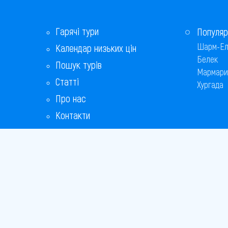
Гарячі тури
Популяр
Шарм-Ел
Календар низьких цін
Белек
Пошук турів
Мармари
Статті
Хургада
Про нас
Контакти
Бонусна програма
Відповіді на популярні питання
Copyright
Bronix 20