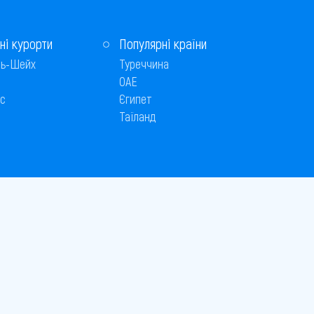
ні курорти
Популярні країни
ь-Шейх
Туреччина
ОАЕ
с
Єгипет
Таїланд
Способи оплати
 © 2005–2026
26