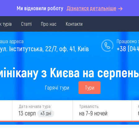
Ми відновили роботу
Дізнатися детальніше
 турів
Статті
Про нас
Контакти
аша адреса
Працюємо з 
ул. Інститутська, 22/7, оф. 41, Київ
+38 (044
мінікану з Києва на серпень
Гарячі тури
Тури
Дата начала тура:
Тривалість:
13 серп
на 7-9 ночей
±3 дні