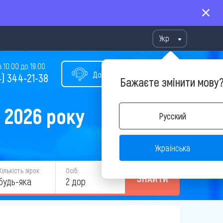
Укр
10:00 до 19:00
Допомога у виборі туру
) 344-21-38
Бажаєте змінити мову
 2026 року
Русский
Українська
Кількість зірок:
Осіб:
ЗНАЙТИ
будь-яка
2 дор