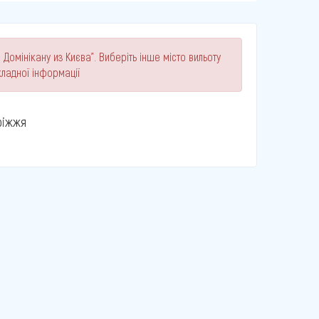
Домінікану из Києва". Виберіть інше місто вильоту
ладної інформації
ріжжя