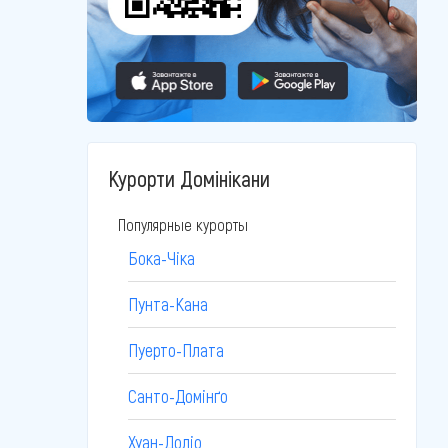
Курорти Домінікани
Популярные курорты
Бока-Чіка
Пунта-Кана
Пуерто-Плата
Санто-Домінґо
Хуан-Доліо