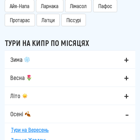
Айя-Напа
Ларнака
Лімасол
Пафос
Протарас
Латци
Піссурі
ТУРИ НА КИПР ПО МІСЯЦЯХ
Зима
Весна
Літо
Осені
Тури на Вересень