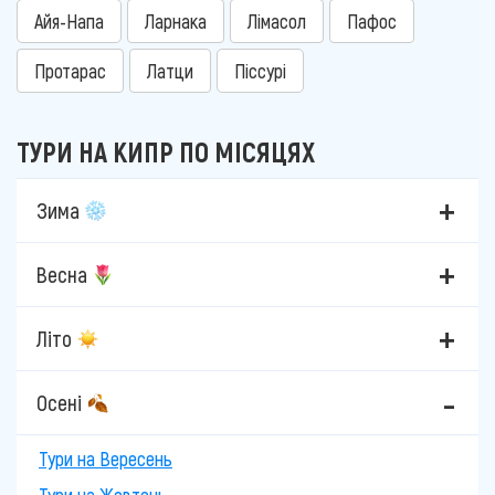
Айя-Напа
Ларнака
Лімасол
Пафос
Протарас
Латци
Піссурі
ТУРИ НА КИПР ПО МІСЯЦЯХ
Зима
Весна
Літо
Осені
Тури на Вересень