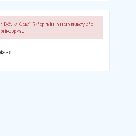
а Кубу из Києва". Виберіть інше місто вильоту або
ої інформації
ріжжя