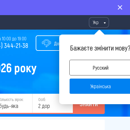
Укр
10:00 до 19:00
Допомога у виборі туру
) 344-21-38
Бажаєте змінити мову
026 року
Русский
Українська
Кількість зірок:
Осіб:
ЗНАЙТИ
будь-яка
2 дор