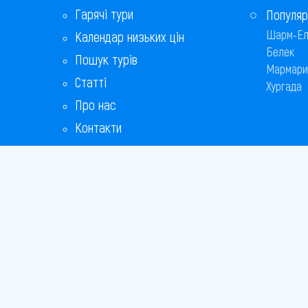
Гарячі тури
Популяр
Шарм-Ел
Календар низьких цін
Белек
Пошук турів
Мармари
Статті
Хургада
Про нас
Контакти
Бонусна програма
Відповіді на популярні питання
Copyright
Bronix 20
Сайт не 