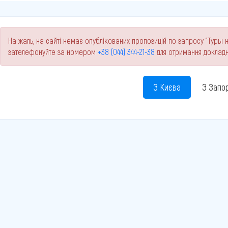
На жаль, на сайті немає опублікованих пропозицій по запросу "Туры н
зателефонуйте за номером
+38 (044) 344-21-38
для отримання докладн
З Києва
З Запо