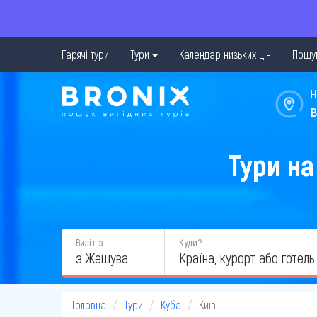
Гарячі тури
Тури
Календар низьких цін
Пошук
Н
в
Тури на
Виліт з
Куди?
з Жешува
Головна
Тури
Куба
Київ