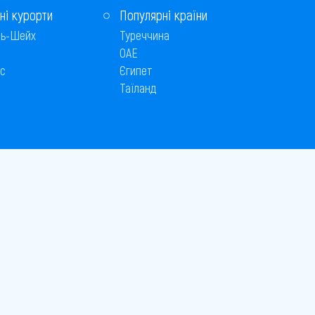
ні курорти
Популярні країни
ь-Шейх
Туреччина
ОАЕ
с
Єгипет
Таїланд
Способи оплати
 © 2005–2026
26
є публічною офертою