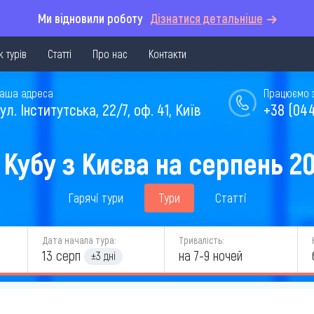
Ми відновили роботу
Дізнатися детальніше
 турів
Статті
Про нас
Контакти
аша адреса
Працюємо з 
ул. Інститутська, 22/7, оф. 41, Київ
+38 (044
 Кубу з Києва на серпень 2
Гарячі тури
Тури
Статті
Дата начала тура:
Тривалість:
13 серп
на 7-9 ночей
±3 дні