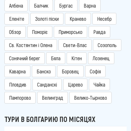
Албена
Балчик
Бургас
Варна
Еленіте
Золоті піски
Кранево
Несебр
Обзор
Поморіє
Приморсько
Равда
Св. Костянтин і Олена
Свети-Влас
Созополь
Сонячний берег
Бяла
Кітен
Лозенец
Каварна
Банско
Боровец
Софія
Пловдив
Санданскі
Царево
Чайка
Пампорово
Велинград
Велико-Тырново
ТУРИ В БОЛГАРИЮ ПО МІСЯЦЯХ