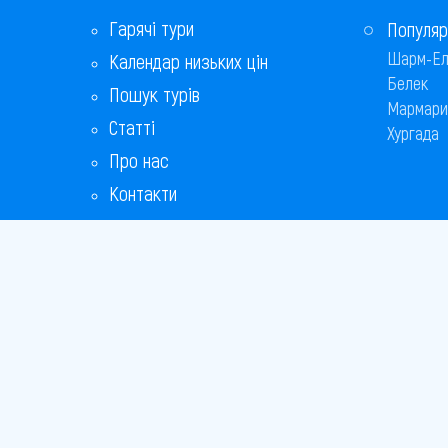
Равда
Гарячі тури
Популяр
Шарм-Ел
Календар низьких цін
Св. Костянтин і Олена
Белек
Пошук турів
Свети-Влас
Мармари
Статті
Хургада
Сонячний берег
Про нас
Контакти
Софія
Бонусна програма
Царево
Відповіді на популярні питання
Чайка
Copyright
Bronix 20
Сайт не 