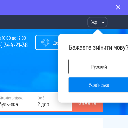
Укр
10:00 до 19:00
Допомога у виборі туру
) 344-21-38
Бажаєте змінити мову
Русский
Українська
Кількість зірок:
Осіб:
ЗНАЙТИ
будь-яка
2 дор