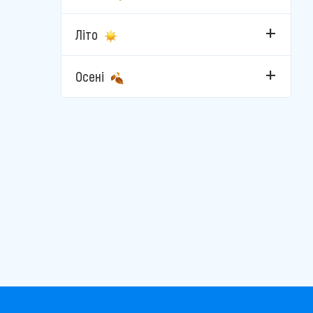
Велинград
Літо
Каварна
Кітен
Осені
Кранево
Лозенец
Несебр
Пампорово
Пловдив
Поморіє
Приморсько