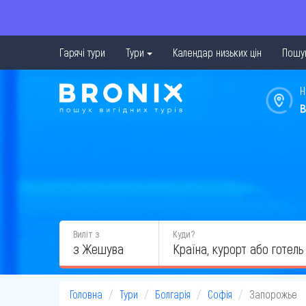
Гарячі тури
Тури
Календар низьких цін
Пошук
Н
в
Виліт з
Куди?
з Жешува
Головна
Тури
Болгарія
Софія
Запорожье