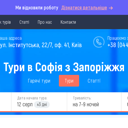
Ми відновили роботу
Дізнатися детальніше
 турів
Статті
Про нас
Контакти
аша адреса
Працюємо з 
ул. Інститутська, 22/7, оф. 41, Київ
+38 (044
Тури в Софія з Запоріжжя
Гарячі тури
Тури
Статті
Дата начала тура:
Тривалість:
12 серп
на 7-9 ночей
±3 дні