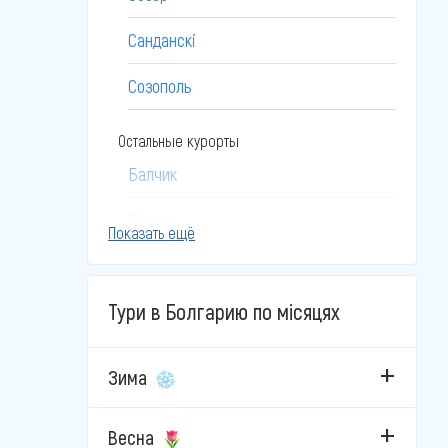
Санданскі
Созополь
Остальные курорты
Балчик
Банско
Показать ещё
Боровец
Тури в Болгарию по місяцях
Бургас
Бяла
Зима
Велико-Тырново
Весна