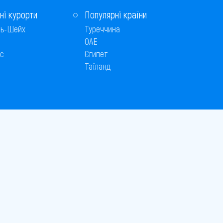
ні курорти
Популярні країни
ь-Шейх
Туреччина
ОАЕ
с
Єгипет
Таїланд
Способи оплати
 © 2005–2026
26
є публічною офертою