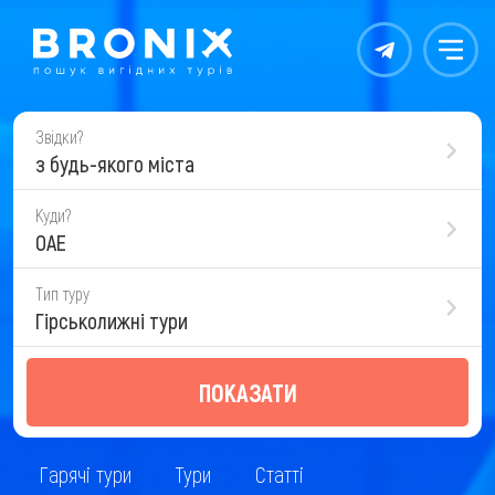
Контакты
Меню
Звідки?
з будь-якого міста
Куди?
ОАЕ
Тип туру
Гірськолижні тури
ПОКАЗАТИ
Гарячі тури
Тури
Статті