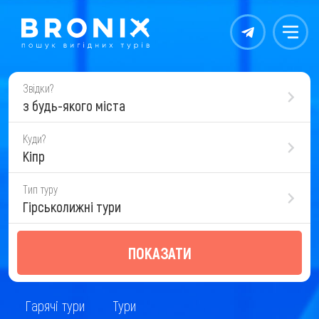
Контакты
Меню
Звідки?
з будь-якого міста
Куди?
Кіпр
Тип туру
Гірськолижні тури
ПОКАЗАТИ
Гарячі тури
Тури