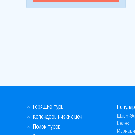
Горящие туры
Популяр
Шарм-Эл
Календарь низких цен
Белек
Поиск туров
Мармари