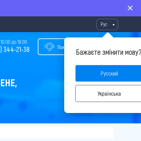
Рус
10:00 до 19:00
Помощь в подборе тура
) 344-21-38
Бажаєте змінити мову
Русский
ЕНЕ,
Українська