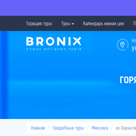
Горящие туры
Туры
Календарь низких цен
П
Н
у
ГОР
Главная
Свадебные туры
Мексика
из Харько