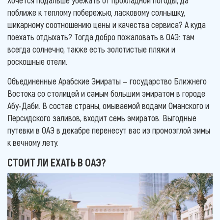
Хочется подальше убежать от прохладной погоды, да
поближе к теплому побережью, ласковому солнышку,
шикарному соотношению цены и качества сервиса? А куда
поехать отдыхать? Тогда добро пожаловать в ОАЭ: там
всегда солнечно, также есть золотистые пляжи и
роскошные отели.
Объединенные Арабские Эмираты — государство Ближнего
Востока со столицей и самым большим эмиратом в городе
Абу-Даби. В состав страны, омываемой водами Оманского и
Персидского заливов, входит семь эмиратов. Выгодные
путевки в ОАЭ в декабре перенесут вас из промозглой зимы
к вечному лету.
СТОИТ ЛИ ЕХАТЬ В ОАЭ?