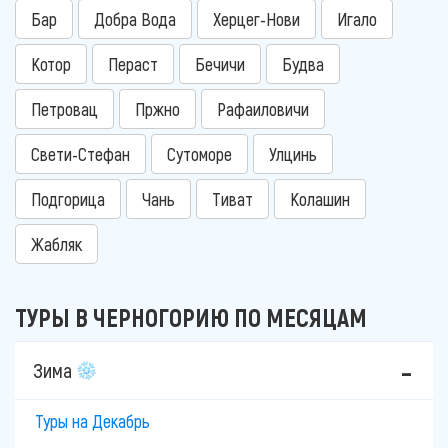
Бар
Добра Вода
Херцег-Нови
Игало
Котор
Пераст
Бечичи
Будва
Петровац
Пржно
Рафаиловичи
Свети-Стефан
Сутоморе
Улцинь
Подгорица
Чань
Тиват
Колашин
Жабляк
ТУРЫ В ЧЕРНОГОРИЮ ПО МЕСЯЦАМ
Зима
Туры на Декабрь