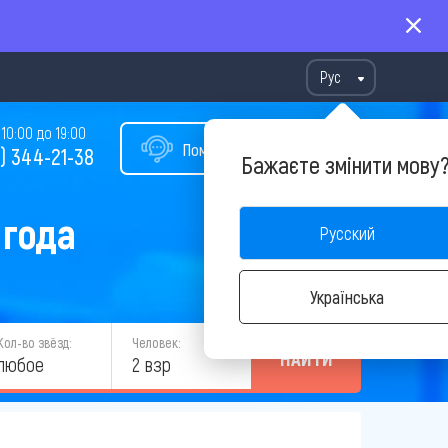
Рус
10:00 до 19:00
Помощь в подборе тура
) 344-21-38
Бажаєте змінити мову
 года
Русский
Українська
Кол-во звёзд:
Человек:
НАЙТИ
любое
2 взр