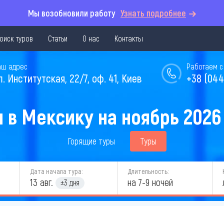
Мы возобновили работу
Узнать подробнее
оиск туров
Статьи
О нас
Контакты
аш адрес
Работаем с 
л. Институтская, 22/7, оф. 41, Киев
+38 (044
 в Мексику на ноябрь 2026
Горящие туры
Туры
Дата начала тура:
Длительность:
13 авг.
на 7-9 ночей
±3 дня