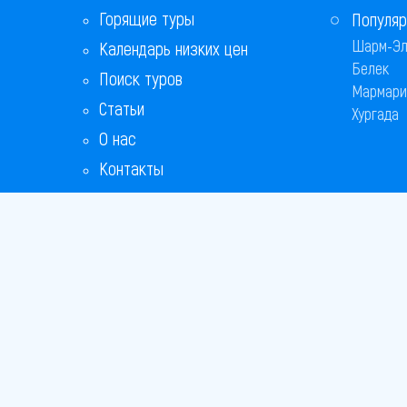
Горящие туры
Популяр
Шарм-Эл
Календарь низких цен
Белек
Поиск туров
Мармари
Статьи
Хургада
О нас
Контакты
Бонусная программа
Ответы на популярные вопросы
Copyright
Bronix 20
Сайт не я