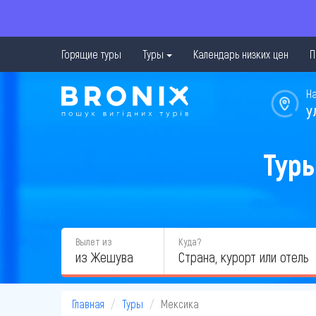
Горящие туры
Туры
Календарь низких цен
П
Н
у
Туры
Вылет из
Куда?
из Жешува
Главная
Туры
Мексика