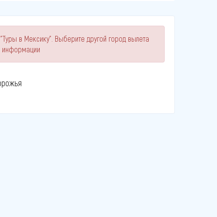
"Туры в Мексику". Выберите другой город вылета
й информации
орожья