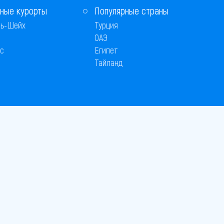
ные курорты
Популярные страны
ь-Шейх
Турция
ОАЭ
с
Египет
Тайланд
Способы оплаты
 © 2005–2026
26
вляется публичной офертой