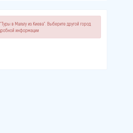
"Туры в Мальту из Киева". Выберите другой город
одробной информации