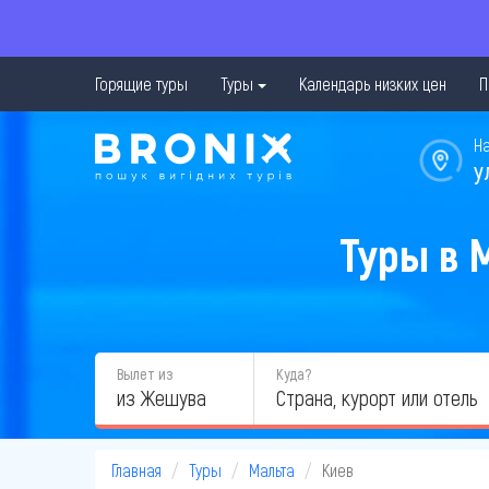
Горящие туры
Туры
Календарь низких цен
П
Н
у
Туры в 
Вылет из
Куда?
из Жешува
Главная
Туры
Мальта
Киев