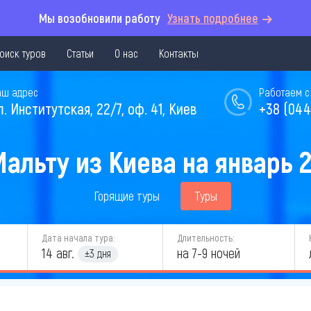
Мы возобновили работу
Узнать подробнее
оиск туров
Статьи
О нас
Контакты
аш адрес
Работаем с 
л. Институтская, 22/7, оф. 41, Киев
+38 (044
Мальту из Киева на январь 2
Горящие туры
Туры
Дата начала тура:
Длительность:
14 авг.
на 7-9 ночей
±3 дня