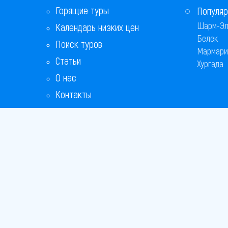
Горящие туры
Популяр
Шарм-Эл
Календарь низких цен
Белек
Поиск туров
Мармари
Статьи
Хургада
О нас
Контакты
Бонусная программа
Ответы на популярные вопросы
Copyright
Bronix 20
Сайт не я