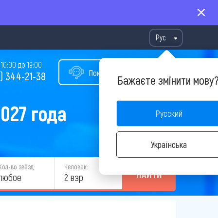
Рус
10:00 до 19:00
Помощь в подборе тура
) 344-21-38
Бажаєте змінити мову
027 года
Русский
Українська
Кол-во звёзд:
Человек:
НАЙТИ
любое
2 взр