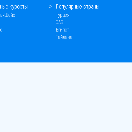
ные курорты
Популярные страны
ь-Шейх
Турция
ОАЭ
с
Египет
Тайланд
Способы оплаты
 © 2005–2026
26
вляется публичной офертой