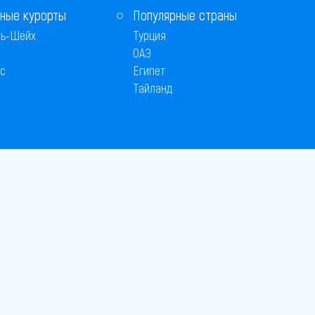
ные курорты
Популярные страны
ь-Шейх
Турция
ОАЭ
с
Египет
Тайланд
Способы оплаты
 © 2005–2026
26
вляется публичной офертой