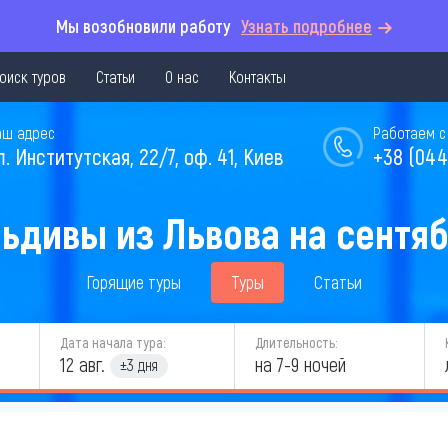
Мы возобновили работу
Узнать подробнее
оиск туров
Статьи
О нас
Контакты
аш адрес
Работаем с 
л. Институтская, 22/7, оф. 41, Киев
+38 (044
ьдивы из Львова на сентяб
Горящие туры
Туры
Статьи
Дата начала тура:
Длительность:
12 авг.
на 7-9 ночей
±3 дня