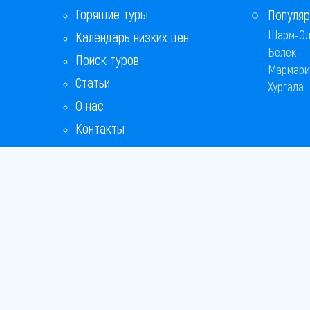
Горящие туры
Популяр
Шарм-Эл
Календарь низких цен
Белек
Поиск туров
Мармари
Статьи
Хургада
О нас
Контакты
Бонусная программа
Ответы на популярные вопросы
Copyright
Bronix 20
Сайт не я