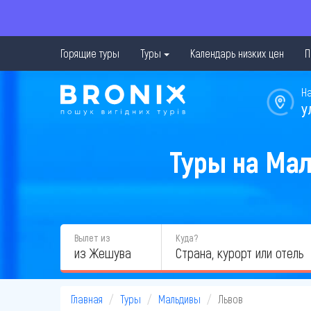
Горящие туры
Туры
Календарь низких цен
П
Н
у
Туры на Мал
Вылет из
Куда?
из Жешува
Главная
Туры
Мальдивы
Львов