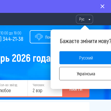
Рус
10:00 до 19:00
Помощь в подборе тура
) 344-21-38
Бажаєте змінити мову
рь 2026 года
Русский
Українська
Кол-во звёзд:
Человек:
НАЙТИ
любое
2 взр