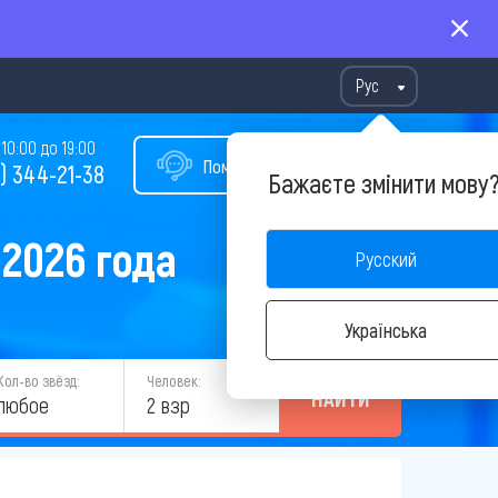
Рус
10:00 до 19:00
Помощь в подборе тура
) 344-21-38
Бажаєте змінити мову
 2026 года
Русский
Українська
Кол-во звёзд:
Человек:
НАЙТИ
любое
2 взр