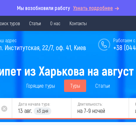
Мы возобновили работу
Узнать подробнее
оиск туров
Статьи
О нас
Контакты
аш адрес
Работаем с 
л. Институтская, 22/7, оф. 41, Киев
+38 (044
ипет из Харькова на август
Горящие туры
Туры
Статьи
Дата начала тура:
Длительность:
13 авг.
на 7-9 ночей
±3 дня