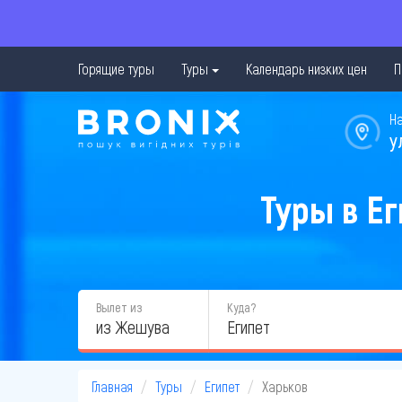
Горящие туры
Туры
Календарь низких цен
П
Н
у
Туры в Ег
Вылет из
Куда?
из Жешува
Главная
Туры
Египет
Харьков