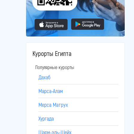
Курорты Египта
Популярные курорты
Дахаб
Марса-Алам
Мерса Матрух
Хургада
Шарм-эль-Шейх