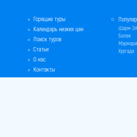
Горящие туры
Популяр
Шарм-Эл
Календарь низких цен
Белек
Поиск туров
Мармари
Статьи
Хургада
О нас
Контакты
Бонусная программа
Ответы на популярные вопросы
Copyright
Bronix 20