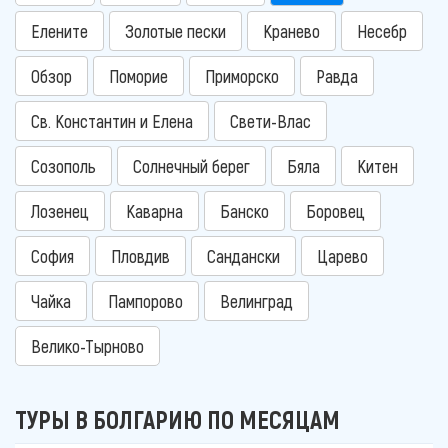
Елените
Золотые пески
Кранево
Несебр
Обзор
Поморие
Приморско
Равда
Св. Константин и Елена
Свети-Влас
Созополь
Солнечный берег
Бяла
Китен
Лозенец
Каварна
Банско
Боровец
София
Пловдив
Сандански
Царево
Чайка
Пампорово
Велинград
Велико-Тырново
ТУРЫ В БОЛГАРИЮ ПО МЕСЯЦАМ