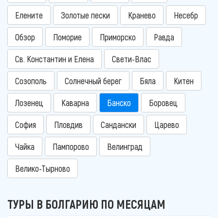
Елените
Золотые пески
Кранево
Несебр
Обзор
Поморие
Приморско
Равда
Св. Константин и Елена
Свети-Влас
Созополь
Солнечный берег
Бяла
Китен
Лозенец
Каварна
Банско
Боровец
София
Пловдив
Сандански
Царево
Чайка
Пампорово
Велинград
Велико-Тырново
ТУРЫ В БОЛГАРИЮ ПО МЕСЯЦАМ