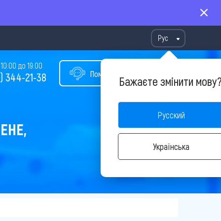
Рус
10:00 до 19:00
Помощь в подборе тура
) 344-21-38
Бажаєте змінити мову
Русский
ЕНЕ,
Українська