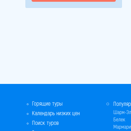
Горящие туры
Популяр
Шарм-Эл
Календарь низких цен
Белек
Поиск туров
Мармари