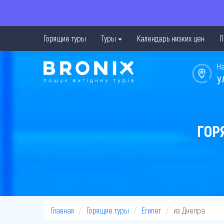
Горящие туры
Туры
Календарь низких цен
П
Н
у
ГОР
Главная
Горящие туры
Египет
из Днепра