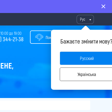
Рус
10:00 до 19:00
Помощь в подборе тура
) 344-21-38
Бажаєте змінити мову
Русский
ЕНЕ,
Українська