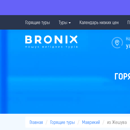
Горящие туры
Туры
Календарь низких цен
П
Н
у
ГОР
Главная
Горящие туры
Маврикий
из Жешува