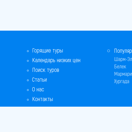
Горящие туры
Популяр
Шарм-Эл
Календарь низких цен
Белек
Поиск туров
Мармари
Статьи
Хургада
О нас
Контакты
Бонусная программа
Ответы на популярные вопросы