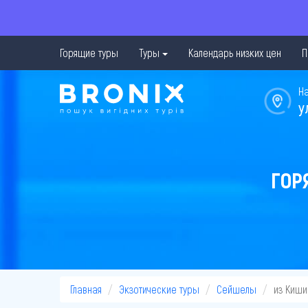
Горящие туры
Туры
Календарь низких цен
П
Н
у
ГОР
Главная
Экзотические туры
Сейшелы
из Киш