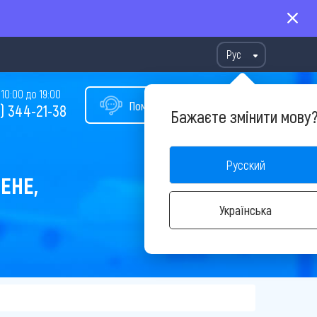
Рус
10:00 до 19:00
Помощь в подборе тура
) 344-21-38
Бажаєте змінити мову
Русский
ЕНЕ,
Українська