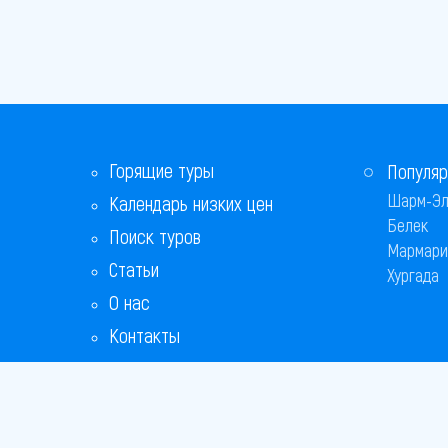
Горящие туры
Популяр
Шарм-Эл
Календарь низких цен
Белек
Поиск туров
Мармари
Статьи
Хургада
О нас
Контакты
Бонусная программа
Ответы на популярные вопросы