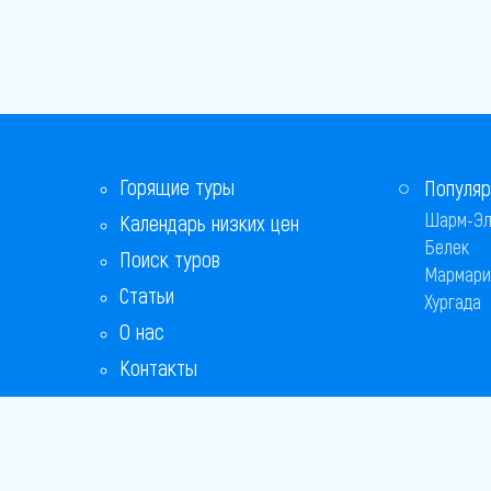
Горящие туры
Популяр
Шарм-Эл
Календарь низких цен
Белек
Поиск туров
Мармари
Статьи
Хургада
О нас
Контакты
Бонусная программа
Ответы на популярные вопросы