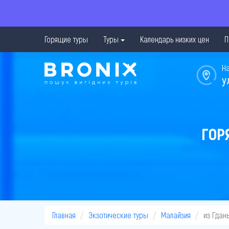
Горящие туры
Туры
Календарь низких цен
П
Н
у
ГОР
Главная
Экзотические туры
Малайзия
из Гдан