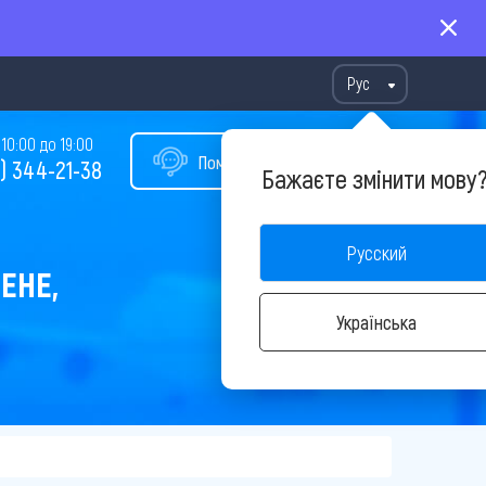
Рус
10:00 до 19:00
Помощь в подборе тура
) 344-21-38
Бажаєте змінити мову
Русский
ЕНЕ,
Українська